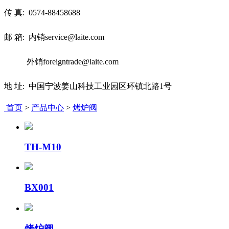
传 真:
0574-88458688
邮 箱: 内销service@laite.com
外销foreigntrade@laite.com
地 址: 中国宁波姜山科技工业园区环镇北路1号
首页
>
产品中心
>
烤炉阀
TH-M10
BX001
烤炉阀