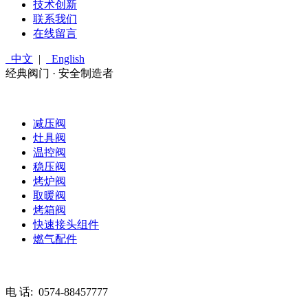
技术创新
联系我们
在线留言
中文
|
English
经典阀门 · 安全制造者
减压阀
灶具阀
温控阀
稳压阀
烤炉阀
取暖阀
烤箱阀
快速接头组件
燃气配件
电 话:
0574-88457777