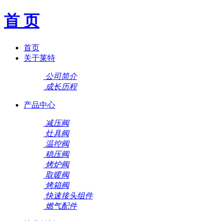
首 页
首页
关于莱特
公司简介
成长历程
产品中心
减压阀
灶具阀
温控阀
稳压阀
烤炉阀
取暖阀
烤箱阀
快速接头组件
燃气配件