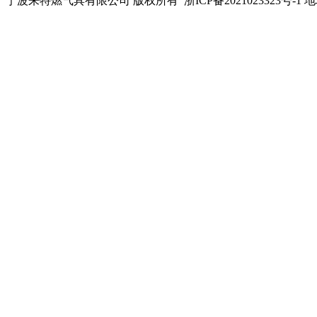
宁波来特燃气具有限公司 版权所有
浙ICP备202102332