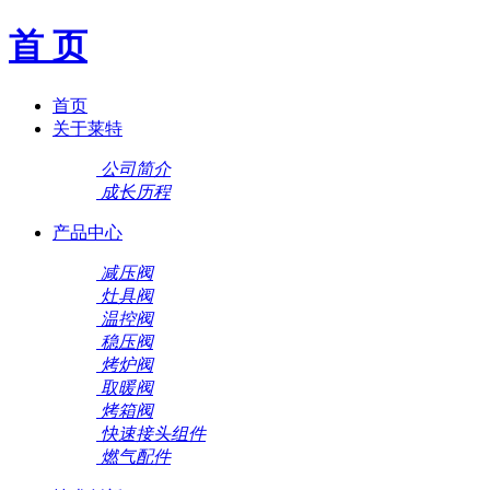
首 页
首页
关于莱特
公司简介
成长历程
产品中心
减压阀
灶具阀
温控阀
稳压阀
烤炉阀
取暖阀
烤箱阀
快速接头组件
燃气配件