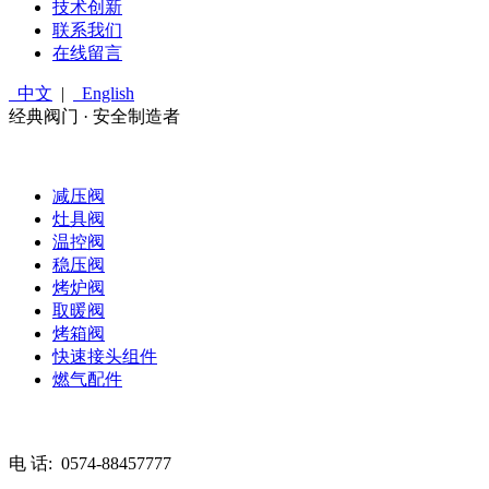
技术创新
联系我们
在线留言
中文
|
English
经典阀门 · 安全制造者
减压阀
灶具阀
温控阀
稳压阀
烤炉阀
取暖阀
烤箱阀
快速接头组件
燃气配件
电 话:
0574-88457777