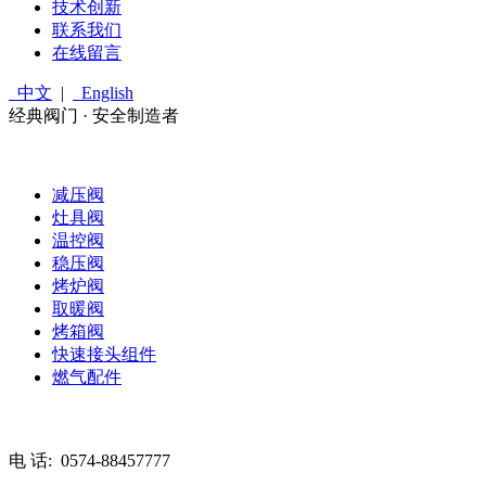
技术创新
联系我们
在线留言
中文
|
English
经典阀门 · 安全制造者
减压阀
灶具阀
温控阀
稳压阀
烤炉阀
取暖阀
烤箱阀
快速接头组件
燃气配件
电 话:
0574-88457777