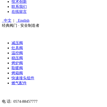
技术创新
联系我们
在线留言
中文
|
English
经典阀门 · 安全制造者
减压阀
灶具阀
温控阀
稳压阀
烤炉阀
取暖阀
烤箱阀
快速接头组件
燃气配件
电 话:
0574-88457777