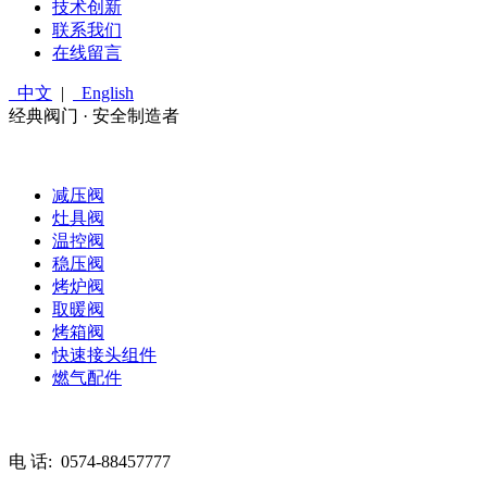
技术创新
联系我们
在线留言
中文
|
English
经典阀门 · 安全制造者
减压阀
灶具阀
温控阀
稳压阀
烤炉阀
取暖阀
烤箱阀
快速接头组件
燃气配件
电 话:
0574-88457777