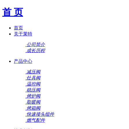
首 页
首页
关于莱特
公司简介
成长历程
产品中心
减压阀
灶具阀
温控阀
稳压阀
烤炉阀
取暖阀
烤箱阀
快速接头组件
燃气配件