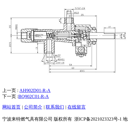
上一页 :
AH902D01-R-A
下一页 :
BQ902C01-R-A
网站首页
|
公司简介
|
联系我们
|
在线留言
宁波来特燃气具有限公司 版权所有
浙ICP备202102332