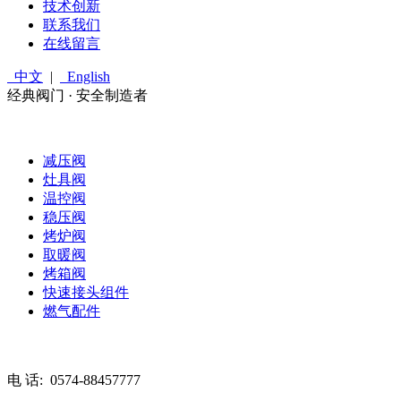
技术创新
联系我们
在线留言
中文
|
English
经典阀门 · 安全制造者
减压阀
灶具阀
温控阀
稳压阀
烤炉阀
取暖阀
烤箱阀
快速接头组件
燃气配件
电 话:
0574-88457777