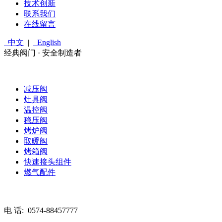
技术创新
联系我们
在线留言
中文
|
English
经典阀门 · 安全制造者
减压阀
灶具阀
温控阀
稳压阀
烤炉阀
取暖阀
烤箱阀
快速接头组件
燃气配件
电 话:
0574-88457777