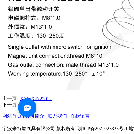
上一页 :
KSWX-N25012
下一页 :
JY60LP
网站首页
|
公司简介
|
联系我们
|
在线留言
宁波来特燃气具有限公司 版权所有
浙ICP备202102332