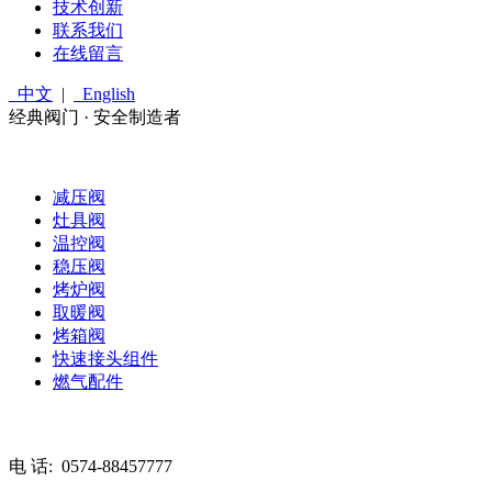
技术创新
联系我们
在线留言
中文
|
English
经典阀门 · 安全制造者
减压阀
灶具阀
温控阀
稳压阀
烤炉阀
取暖阀
烤箱阀
快速接头组件
燃气配件
电 话:
0574-88457777