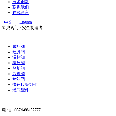
技术创新
联系我们
在线留言
中文
|
English
经典阀门 · 安全制造者
减压阀
灶具阀
温控阀
稳压阀
烤炉阀
取暖阀
烤箱阀
快速接头组件
燃气配件
电 话:
0574-88457777